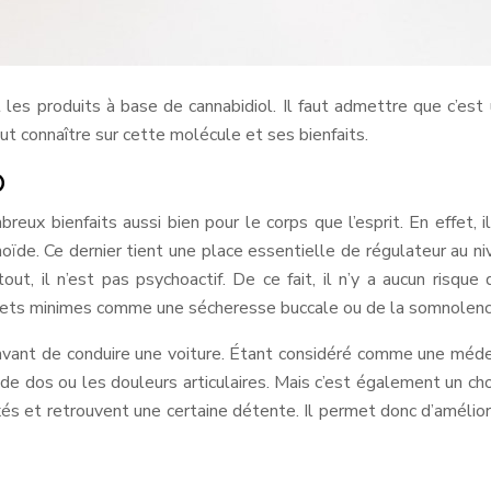
es produits à base de cannabidiol. Il faut admettre que c’es
faut connaître sur cette molécule et ses bienfaits.
D
ux bienfaits aussi bien pour le corps que l’esprit. En effet, 
oïde. Ce dernier tient une place essentielle de régulateur au 
rtout, il n’est pas psychoactif. De ce fait, il n’y a aucun r
effets minimes comme une sécheresse buccale ou de la somnolenc
avant de conduire une voiture. Étant considéré comme une médec
e dos ou les douleurs articulaires. Mais c’est également un choix
laxés et retrouvent une certaine détente. Il permet donc d’améli