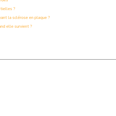
oïdes
tielles ?
yant la sclérose en plaque ?
d elle survient ?