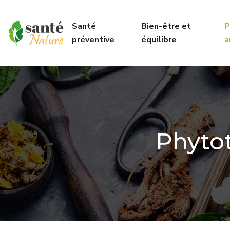
Santé
Bien-être et
P
préventive
équilibre
a
Phyto