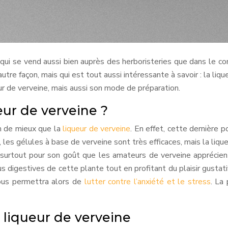
 qui se vend aussi bien auprès des herboristeries que dans le com
utre façon, mais qui est tout aussi intéressante à savoir : la liqu
eur de verveine, mais aussi son mode de préparation.
ueur de verveine ?
ien de mieux que la
liqueur de verveine
. En effet, cette dernière
s, les gélules à base de verveine sont très efficaces, mais la liq
 surtout pour son goût que les amateurs de verveine apprécien
us digestives de cette plante tout en profitant du plaisir gustatif
ous permettra alors de
lutter contre l’anxiété et le stress
. La
 liqueur de verveine