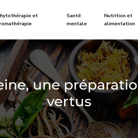
hytothérapie et
Santé
Nutrition et
romathérapie
mentale
alimentation
veine, une préparat
vertus