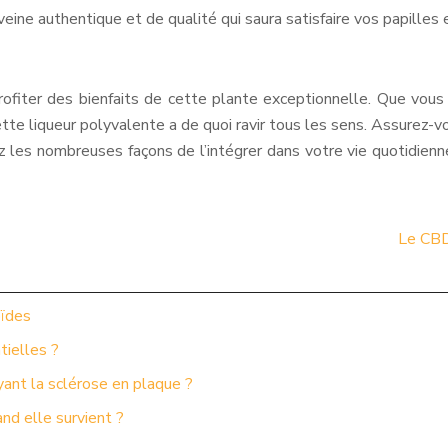
rveine authentique et de qualité qui saura satisfaire vos papille
rofiter des bienfaits de cette plante exceptionnelle. Que vous l’
ette liqueur polyvalente a de quoi ravir tous les sens. Assurez-v
 les nombreuses façons de l’intégrer dans votre vie quotidienne
Le CBD 
oïdes
tielles ?
yant la sclérose en plaque ?
d elle survient ?