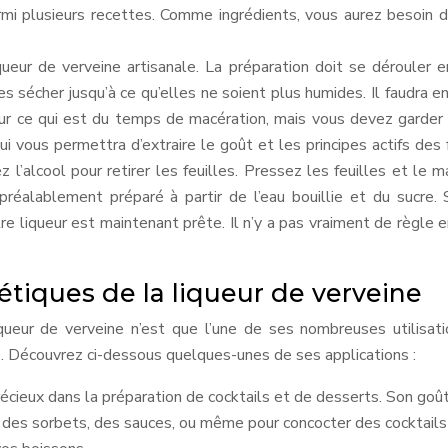
mi plusieurs recettes. Comme ingrédients, vous aurez besoin d’e
queur de verveine artisanale. La préparation doit se dérouler
es sécher jusqu’à ce qu’elles ne soient plus humides. Il faudra en
pour ce qui est du temps de macération, mais vous devez garder
qui vous permettra d’extraire le goût et les principes actifs des
ez l’alcool pour retirer les feuilles. Pressez les feuilles et le
réalablement préparé à partir de l’eau bouillie et du sucre. S
re liqueur est maintenant prête. Il n’y a pas vraiment de règle
métiques de la liqueur de verveine
queur de verveine n’est que l’une de ses nombreuses utilisati
é. Découvrez ci-dessous quelques-unes de ses applications :
écieux dans la préparation de cocktails et de desserts. Son goût
r des sorbets, des sauces, ou même pour concocter des cocktails r